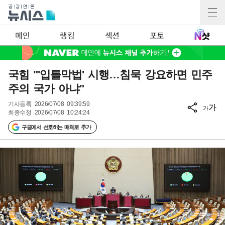
메인
랭킹
섹션
포토
국힘 "'입틀막법' 시행…침묵 강요하면 민주
주의 국가 아냐"
기사등록
2026/07/08 09:39:59
가
가
최종수정
2026/07/08 10:24:24
구글에서 선호하는 매체로 추가