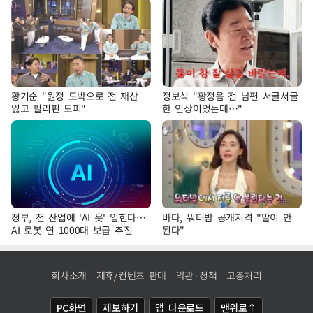
황기순 "원정 도박으로 전 재산
정보석 "황정음 전 남편 서글서글
잃고 필리핀 도피"
한 인상이었는데…"
정부, 전 산업에 'AI 옷' 입힌다…
바다, 워터밤 공개저격 "말이 안
AI 로봇 연 1000대 보급 추진
된다"
회사소개
제휴/컨텐츠 판매
약관·정책
고충처리
PC화면
제보하기
앱 다운로드
맨위로↑