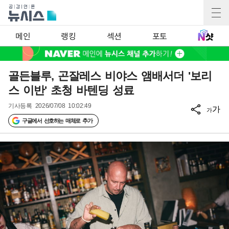
메인
랭킹
섹션
포토
골든블루, 곤잘레스 비야스 앰배서더 '보리
스 이반' 초청 바텐딩 성료
기사등록
2026/07/08 10:02:49
가
가
구글에서 선호하는 매체로 추가