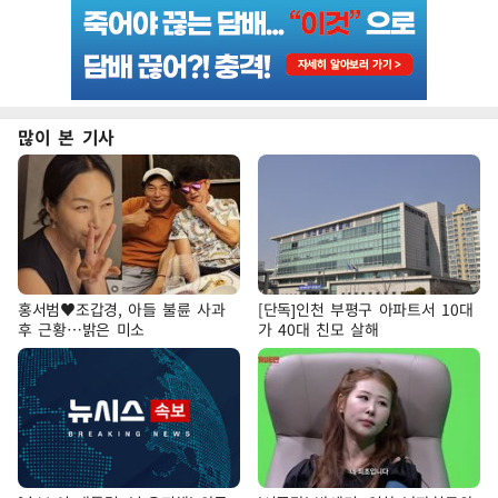
많이 본 기사
홍서범♥조갑경, 아들 불륜 사과
[단독]인천 부평구 아파트서 10대
후 근황…밝은 미소
가 40대 친모 살해