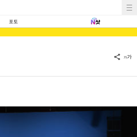
포토
가
가