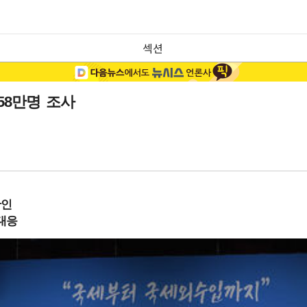
섹션
58만명 조사
확인
대응