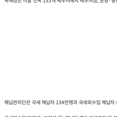
국세청은 이날 전국 133개 세무서에서 세무서장, 운영·
체납관리단은 국세 체납자 134만명과 국세외수입 체납자 