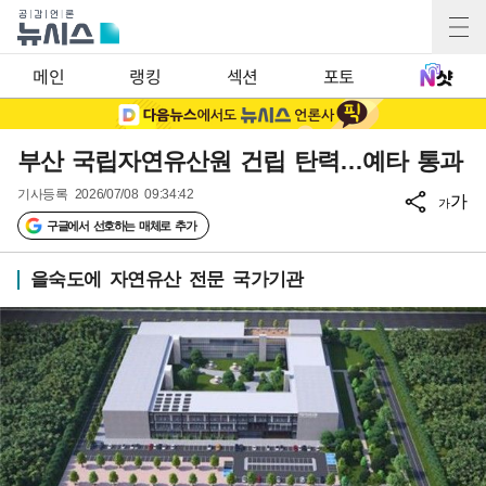
메인
랭킹
섹션
포토
부산 국립자연유산원 건립 탄력…예타 통과
기사등록
2026/07/08 09:34:42
가
가
구글에서 선호하는 매체로 추가
을숙도에 자연유산 전문 국가기관