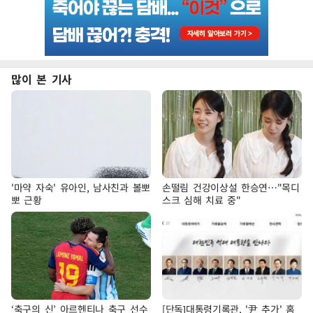
많이 본 기사
'마약 자숙' 유아인, 남사친과 볼뽀
손떨림 건강이상설 한승연…"목디
뽀 근황
스크 심해 치료 중"
‘축구의 신’ 아르헨티나 축구 선수
[단독]대통령기록관, '尹 추가' 홈