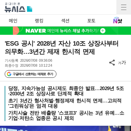
메인
랭킹
섹션
포토
'ESG 공시' 2028년 자산 10조 상장사부터
의무화…3년간 제재 한시적 면제
기사등록
2026/07/08 09:36:06
가
가
최종수정
2026/07/08 10:12:24
구글에서 선호하는 매체로 추가
당정, 지속가능성 공시제도 최종안 발표…2029년 5조
·2030년 2조 상장사로 단계적 확대
초기 3년간 형사처벌·행정제재 한시적 면제…고의적
'그린워싱'은 엄격 대응
가치사슬 전반 배출량 '스코프3' 공시는 3년 유예…소
기업·저탄소 업종은 공시 제외