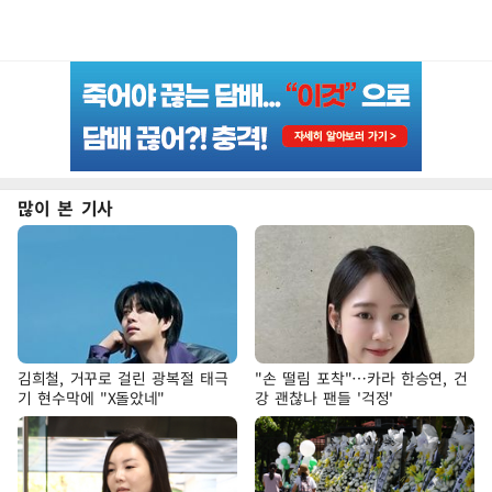
많이 본 기사
김희철, 거꾸로 걸린 광복절 태극
"손 떨림 포착"…카라 한승연, 건
기 현수막에 "X돌았네"
강 괜찮나 팬들 '걱정'