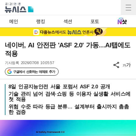
메인
랭킹
섹션
포토
네이버, AI 안전판 'ASF 2.0' 가동…AI탭에도
적용
기사등록
2026/07/08 10:05:57
가
가
구글에서 선호하는 매체로 추가
8일 인공지능안전 서울 포럼서 ASF 2.0 공개
기술 관리 넘어 검색·쇼핑 등 이용자 실생활 서비스에
첫 적용
위험 수준 따라 등급 분류… 설계부터 출시까지 촘촘
한 검증