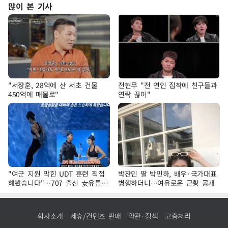
많이 본 기사
"서장훈, 28억에 산 서초 건물
전현무 "전 연인 집착에 친구들과
450억에 매물로"
연락 끊어"
"여군 지원 막힌 UDT 훈련 직접
박찬민 딸 박민하, 배우·국가대표
해봤습니다"…707 출신 女유튜버
병행하더니…여유로운 근황 공개
'완벽 소화'
회사소개
제휴/컨텐츠 판매
약관·정책
고충처리