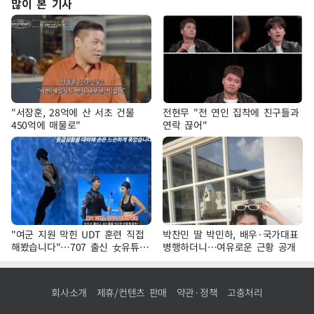
많이 본 기사
"서장훈, 28억에 산 서초 건물
전현무 "전 연인 집착에 친구들과
450억에 매물로"
연락 끊어"
"여군 지원 막힌 UDT 훈련 직접
박찬민 딸 박민하, 배우·국가대표
해봤습니다"…707 출신 女유튜버
병행하더니…여유로운 근황 공개
'완벽 소화'
회사소개
제휴/컨텐츠 판매
약관·정책
고충처리