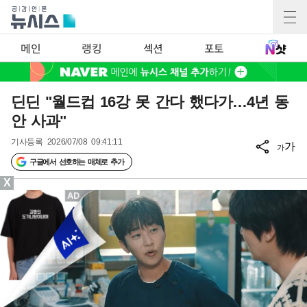
메인
랭킹
섹션
포토
딘딘 "월드컵 16강 못 간다 했다가…4년 동
안 사과"
기사등록
2026/07/08 09:41:11
가
가
구글에서 선호하는 매체로 추가
X