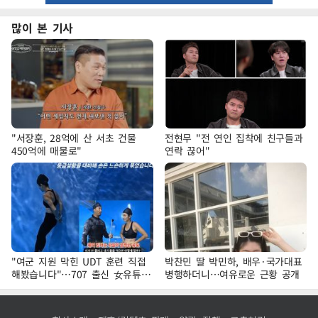
많이 본 기사
"서장훈, 28억에 산 서초 건물
전현무 "전 연인 집착에 친구들과
450억에 매물로"
연락 끊어"
"여군 지원 막힌 UDT 훈련 직접
박찬민 딸 박민하, 배우·국가대표
해봤습니다"…707 출신 女유튜버
병행하더니…여유로운 근황 공개
'완벽 소화'