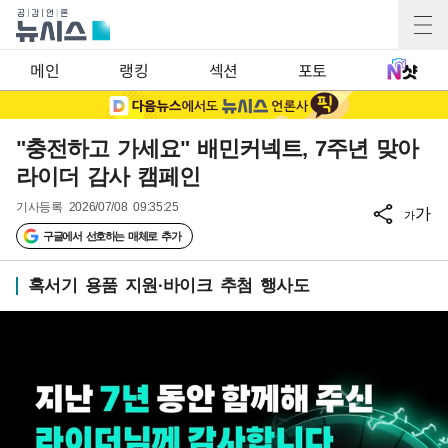
메인
랭킹
섹션
포토
"충전하고 가세요" 배민커넥트, 7주년 맞아
라이더 감사 캠페인
기사등록
2026/07/08 09:35:25
가
가
구글에서 선호하는 매체로 추가
혹서기 용품 지원·바이크 추첨 행사도