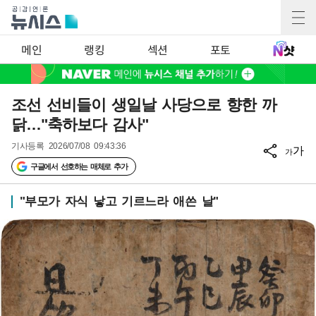
메인
랭킹
섹션
포토
조선 선비들이 생일날 사당으로 향한 까
닭…"축하보다 감사"
기사등록
2026/07/08 09:43:36
가
가
구글에서 선호하는 매체로 추가
"부모가 자식 낳고 기르느라 애쓴 날"