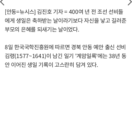
[안동=뉴시스] 김진호 기자 = 400여 년 전 조선 선비들
에게 생일은 축하받는 날이라기보다 자신을 낳고 길러준
부모의 은혜를 되새기는 날이었다.
8일 한국국학진흥원에 따르면 경북 안동 예안 출신 선비
김령(1577~1641)이 남긴 일기 '계암일록'에는 38년 동
안 이어진 생일 기록이 고스란히 담겨 있다.