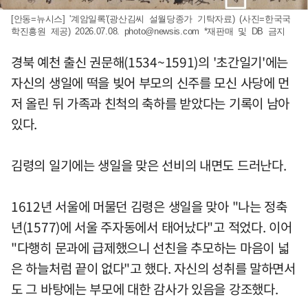
[안동=뉴시스] '계암일록'(광산김씨 설월당종가 기탁자료) (사진=한국국
학진흥원 제공) 2026.07.08.
photo@newsis.com
*재판매 및 DB 금지
경북 예천 출신 권문해(1534~1591)의 '초간일기'에는
자신의 생일에 떡을 빚어 부모의 신주를 모신 사당에 먼
저 올린 뒤 가족과 친척의 축하를 받았다는 기록이 남아
있다.
김령의 일기에는 생일을 맞은 선비의 내면도 드러난다.
1612년 서울에 머물던 김령은 생일을 맞아 "나는 정축
년(1577)에 서울 주자동에서 태어났다"고 적었다. 이어
"다행히 문과에 급제했으니 선친을 추모하는 마음이 넓
은 하늘처럼 끝이 없다"고 했다. 자신의 성취를 말하면서
도 그 바탕에는 부모에 대한 감사가 있음을 강조했다.