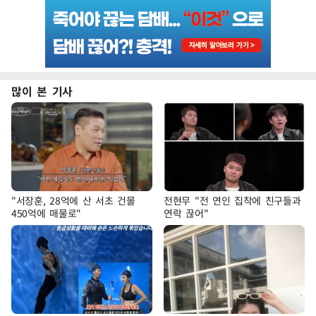
많이 본 기사
"서장훈, 28억에 산 서초 건물
전현무 "전 연인 집착에 친구들과
450억에 매물로"
연락 끊어"