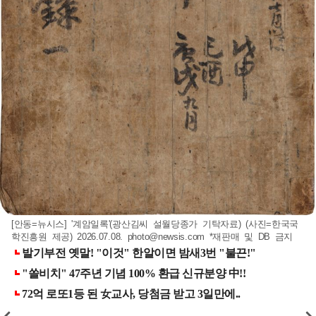
[안동=뉴시스] '계암일록'(광산김씨 설월당종가 기탁자료) (사진=한국국
학진흥원 제공) 2026.07.08.
photo@newsis.com
*재판매 및 DB 금지