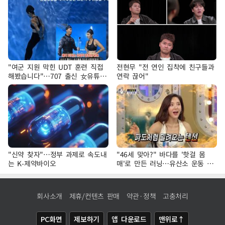
"여군 지원 막힌 UDT 훈련 직접
전현무 "전 연인 집착에 친구들과
해봤습니다"…707 출신 女유튜버
연락 끊어"
'완벽 소화'
"신약 찾자"…정부 과제로 속도내
"46세 맞아?" 바다를 '핫걸 몸
는 K-제약바이오
매'로 만든 러닝…유산소 운동 효
과 '톡톡'
회사소개
제휴/컨텐츠 판매
약관·정책
고충처리
PC화면
제보하기
앱 다운로드
맨위로↑