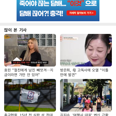
많이 본 기사
효린 "절친에게 남친 빼앗겨…지
방은희, 母 고독사에 오열 "이틀
금이라면 가만 안 있어"
만에 발견"
축구협회, 15년 전 심판 성 접대
김지수, '여행사 대표' 변신 근황