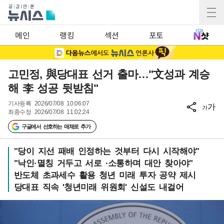
메인
랭킹
섹션
포토
고민정, 與당대표 선거 출마…"文성과 계승
해 李 성공 뒷받침"
기사등록
2026/07/08 10:06:07
가
가
최종수정
2026/07/08 11:02:24
구글에서 선호하는 매체로 추가
"당이 지선 패배 인정하는 것부터 다시 시작해야"
"낙인·멸칭 거두고 서로 ·소통하며 대안 찾아야"
반도체 초과세수 활용 청년 미래 투자 공약 제시
당대표 직속 '청년미래 위원회' 신설도 내걸어