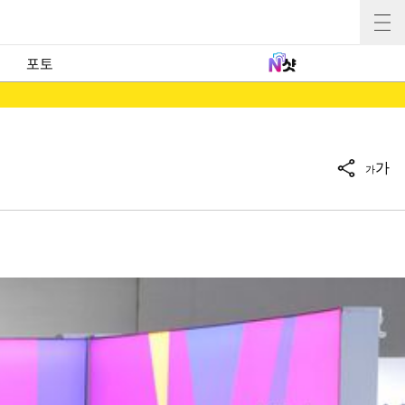
포토
가
가