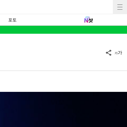
포토
가
가