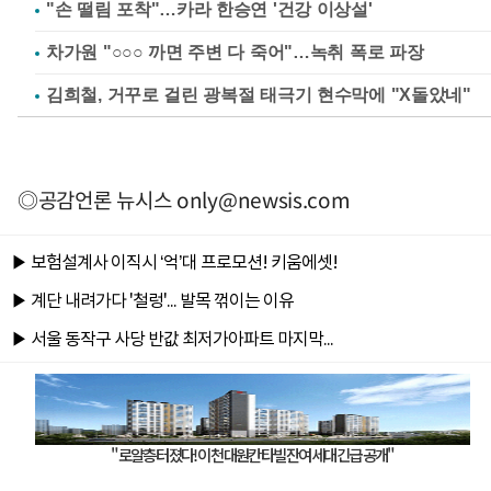
"손 떨림 포착"…카라 한승연 '건강 이상설'
차가원 "○○○ 까면 주변 다 죽어"…녹취 폭로 파장
김희철, 거꾸로 걸린 광복절 태극기 현수막에 "X돌았네"
◎공감언론 뉴시스
only@newsis.com