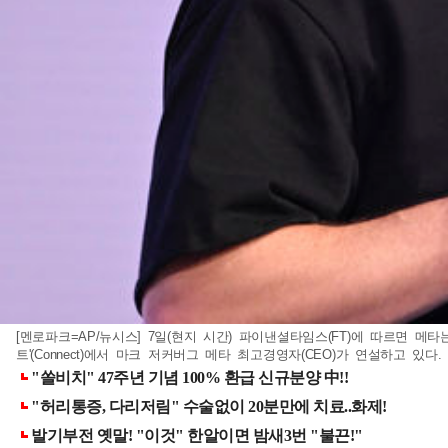
[멘로파크=AP/뉴시스] 7일(현지 시간) 파이낸셜타임스(FT)에 따르면 메타
트'(Connect)에서 마크 저커버그 메타 최고경영자(CEO)가 연설하고 있다. 202