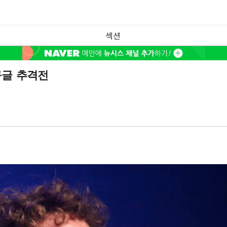
섹션
구글 추격전