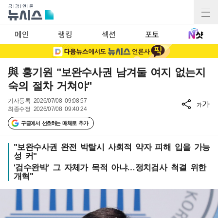
메인
랭킹
섹션
포토
與 홍기원 "보완수사권 남겨둘 여지 없는지
숙의 절차 거쳐야"
기사등록
2026/07/08 09:08:57
가
가
최종수정
2026/07/08 09:40:24
구글에서 선호하는 매체로 추가
"보완수사권 완전 박탈시 사회적 약자 피해 입을 가능
성 커"
'검수완박' 그 자체가 목적 아냐…정치검사 척결 위한
개혁"