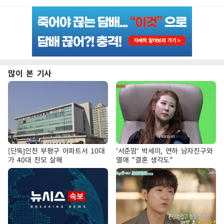
많이 본 기사
[단독]인천 부평구 아파트서 10대
'서준맘' 박세미, 연하 남자친구와
가 40대 친모 살해
열애 "결혼 생각도"