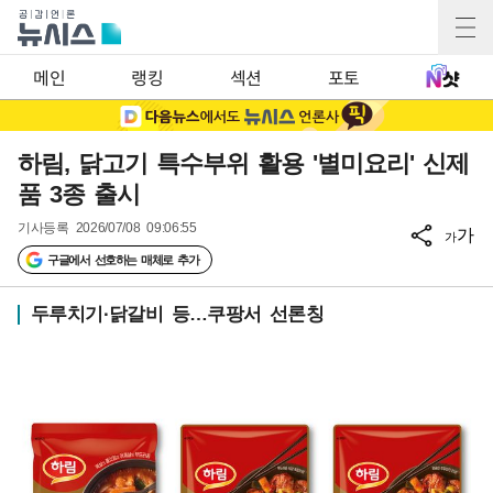
메인
랭킹
섹션
포토
하림, 닭고기 특수부위 활용 '별미요리' 신제
품 3종 출시
기사등록
2026/07/08 09:06:55
가
가
구글에서 선호하는 매체로 추가
두루치기·닭갈비 등…쿠팡서 선론칭