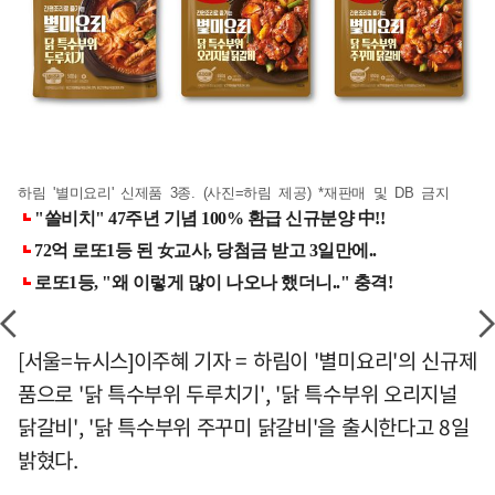
하림 '별미요리' 신제품 3종. (사진=하림 제공) *재판매 및 DB 금지
[서울=뉴시스]이주혜 기자 = 하림이 '별미요리'의 신규제
품으로 '닭 특수부위 두루치기', '닭 특수부위 오리지널
닭갈비', '닭 특수부위 주꾸미 닭갈비'을 출시한다고 8일
밝혔다.