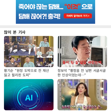
많이 본 기사
황기순 "원정 도박으로 전 재산
정보석 "황정음 전 남편 서글서글
잃고 필리핀 도피"
한 인상이었는데…"