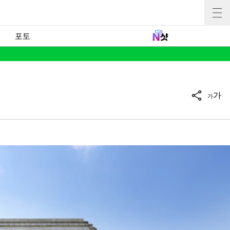
포토
가
가