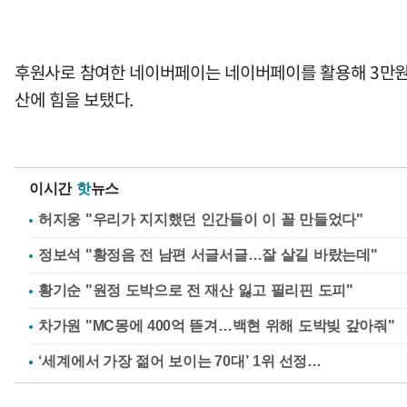
후원사로 참여한 네이버페이는 네이버페이를 활용해 3만원 
산에 힘을 보탰다.
이시간
핫
뉴스
허지웅 "우리가 지지했던 인간들이 이 꼴 만들었다"
정보석 "황정음 전 남편 서글서글…잘 살길 바랐는데"
황기순 "원정 도박으로 전 재산 잃고 필리핀 도피"
차가원 "MC몽에 400억 뜯겨…백현 위해 도박빚 갚아줘"