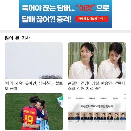
많이 본 기사
'마약 자숙' 유아인, 남사친과 볼뽀
손떨림 건강이상설 한승연…"목디
뽀 근황
스크 심해 치료 중"