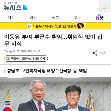
메인
랭킹
섹션
포토
이동유 부여 부군수 취임…취임식 없이 업
무 시작
기사등록
2026/07/08 09:04:30
가
가
구글에서 선호하는 매체로 추가
충남도 보건복지국장·해양수산국장 등 역임