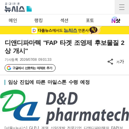
메인
랭킹
섹션
포토
디앤디파마텍 "FAP 타겟 조영제 후보물질 2
상 개시"
기사등록
2026/07/08 09:01:33
가
가
구글에서 선호하는 매체로 추가
임상 진입에 따른 마일스톤 수령 예정
[서울=뉴시스] GLP-1 계열 신약개발 전문기업 디앤디파마텍의 FAP(섬