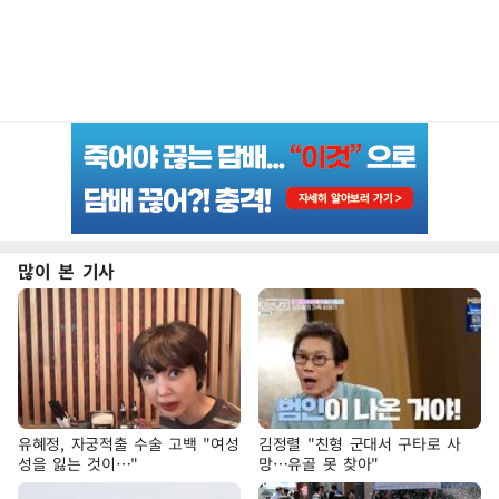
많이 본 기사
유혜정, 자궁적출 수술 고백 "여성
김정렬 "친형 군대서 구타로 사
성을 잃는 것이…"
망…유골 못 찾아"