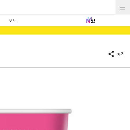
포토
가
가