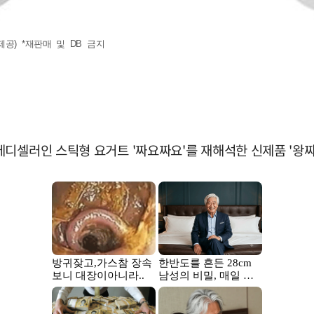
공) *재판매 및 DB 금지
테디셀러인 스틱형 요거트 '짜요짜요'를 재해석한 신제품 '왕