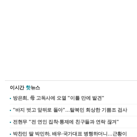
이시간
핫
뉴스
방은희, 母 고독사에 오열 "이틀 만에 발견"
"바지 벗고 앞뒤로 돌아"…탈북민 회상한 기쁨조 검사
전현무 "전 연인 집착·통제에 친구들과 연락 끊겨"
박찬민 딸 박민하, 배우·국가대표 병행하더니…근황이