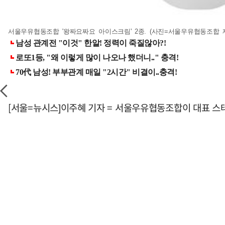
서울우유협동조합 '왕짜요짜요 아이스크림' 2종. (사진=서울우유협동조합 제
[서울=뉴시스]이주혜 기자 = 서울우유협동조합이 대표 스