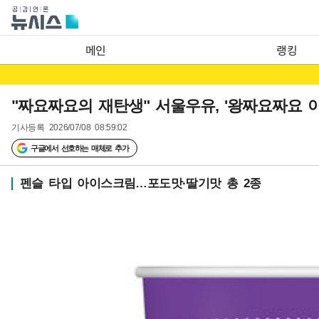
메인
랭킹
"짜요짜요의 재탄생" 서울우유, '왕짜요짜요 
기사등록
2026/07/08 08:59:02
구글에서 선호하는 매체로 추가
펜슬 타입 아이스크림…포도맛·딸기맛 총 2종