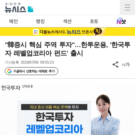
메인
랭킹
섹션
포토
"韓증시 핵심 주역 투자"…한투운용, '한국투
자 레벨업코리아 펀드' 출시
기사등록
2026/07/08 08:55:23
가
가
구글에서 선호하는 매체로 추가