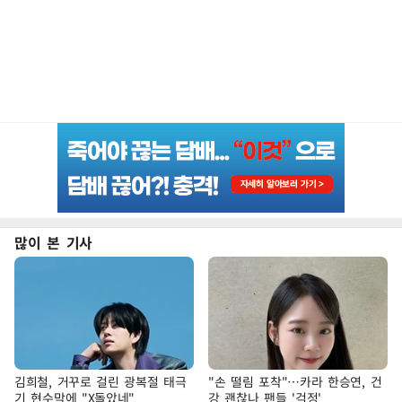
많이 본 기사
김희철, 거꾸로 걸린 광복절 태극
"손 떨림 포착"…카라 한승연, 건
기 현수막에 "X돌았네"
강 괜찮나 팬들 '걱정'