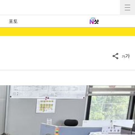
포토
가
가