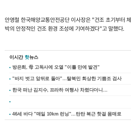
안영철 한국해양교통안전공단 이사장은 "건조 초기부터 체계
박의 안정적인 건조 환경 조성에 기여하겠다"고 말했다.
이시간
핫
뉴스
방은희, 母 고독사에 오열 "이틀 만에 발견"
"바지 벗고 앞뒤로 돌아"…탈북민 회상한 기쁨조 검사
한국 떠난 김지수, 프라하 여행사 차렸다더니…
46세 바다 "매일 10km 런닝"…탄탄 복근 핫걸 몸매로