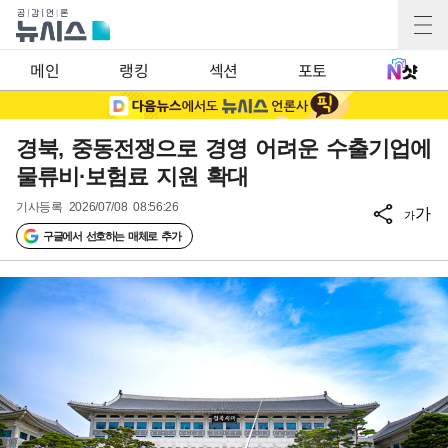
메인
랭킹
섹션
포토
경북, 중동전쟁으로 경영 어려운 수출기업에
물류비·보험료 지원 확대
기사등록
2026/07/08 08:56:26
가
가
구글에서 선호하는 매체로 추가