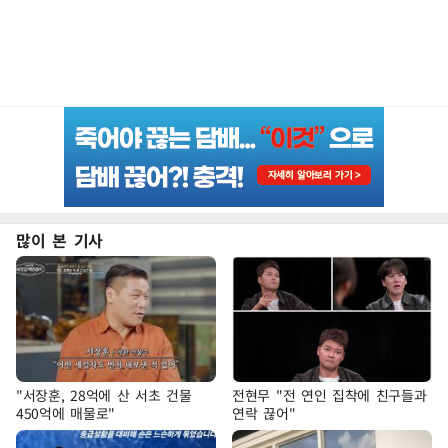
많이 본 기사
"서장훈, 28억에 산 서초 건물
전현무 "전 연인 집착에 친구들과
450억에 매물로"
연락 끊어"