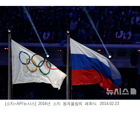
[소치=AP/뉴시스] 2014년 소치 동계올림픽 폐회식. 2014.02.23