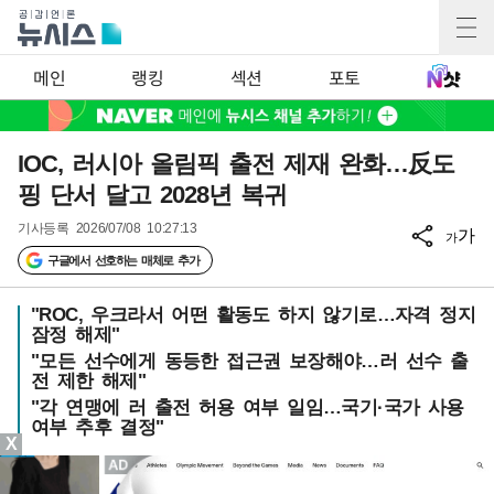
메인
랭킹
섹션
포토
IOC, 러시아 올림픽 출전 제재 완화…反도
핑 단서 달고 2028년 복귀
기사등록
2026/07/08 10:27:13
가
가
구글에서 선호하는 매체로 추가
"ROC, 우크라서 어떤 활동도 하지 않기로…자격 정지
잠정 해제"
"모든 선수에게 동등한 접근권 보장해야…러 선수 출
전 제한 해제"
"각 연맹에 러 출전 허용 여부 일임…국기·국가 사용
여부 추후 결정"
X