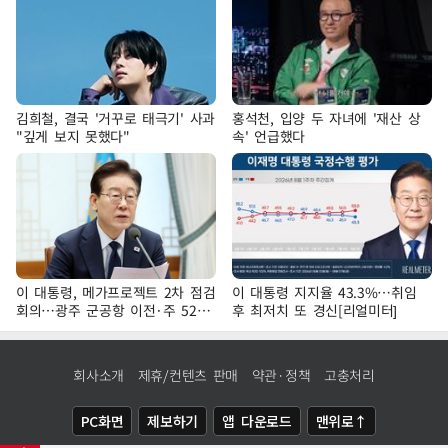
김희철, 결국 '거꾸로 태극기' 사과
홍석천, 입양 두 자녀에 '재산 상
"깊게 보지 못했다"
속' 언급했다
이 대통령, 메가프로젝트 2차 점검
이 대통령 지지율 43.3%…취임
회의…광주 군공항 이전·주 52시
후 최저치 또 경신[리얼미터]
간 예외 등 논의
회사소개
제휴/컨텐츠 판매
약관·정책
고충처리
PC화면
제보하기
앱 다운로드
맨위로↑