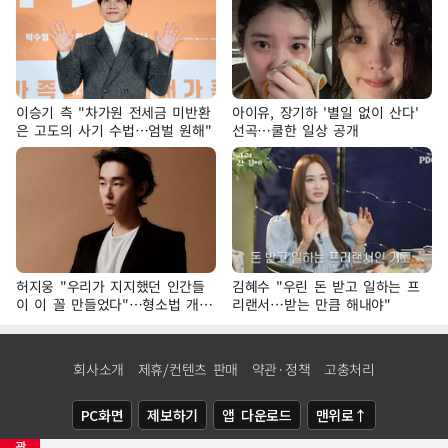
이승기 측 "차가원 전세금 미반환
아이유, 장기하 '별일 없이 산다'
은 고도의 사기 수법…엄벌 원해"
선곡…쿨한 일상 공개
허지웅 "우리가 지지했던 인간들
김혜수 "우린 돈 받고 일하는 프
이 이 꼴 만들었다"…형소법 개정
리랜서…받는 만큼 해내야"
에 격한 반응
회사소개
제휴/컨텐츠 판매
약관·정책
고충처리
PC화면
제보하기
앱 다운로드
맨위로↑
광