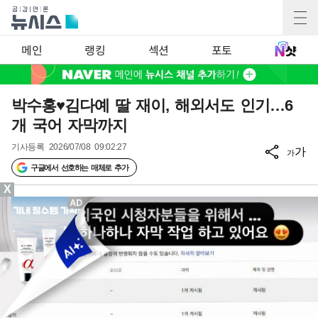
메인
랭킹
섹션
포토
박수홍♥김다예 딸 재이, 해외서도 인기…6
개 국어 자막까지
기사등록
2026/07/08 09:02:27
가
가
구글에서 선호하는 매체로 추가
X