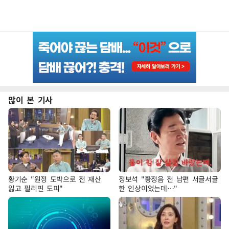
많이 본 기사
황기순 "원정 도박으로 전 재산
정보석 "황정음 전 남편 서글서글
잃고 필리핀 도피"
한 인상이었는데…"