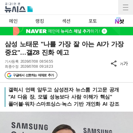
메인
랭킹
섹션
포토
삼성 노태문 "나를 가장 잘 아는 AI가 가장
중요"…갤Z8 진화 예고
기사등록
2026/07/08 08:56:55
가
가
최종수정
2026/07/08 09:18:23
구글에서 선호하는 매체로 추가
갤럭시 언팩 앞두고 삼성전자 뉴스룸 기고문 공개
"AI 다음 장, 모델 성능보다 사람 이해가 핵심"
폴더블·워치·스마트싱스·녹스 기반 개인화 AI 강조