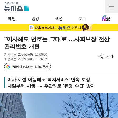
메인
랭킹
섹션
포토
"이사해도 번호는 그대로"…사회보장 전산
관리번호 개편
기사등록
2026/07/08 12:00:00
가
가
최종수정
2026/07/08 13:26:25
구글에서 선호하는 매체로 추가
이사·시설 이동해도 복지서비스 연속 보장
내일부터 시행…사후관리로 '유령 수급' 방지