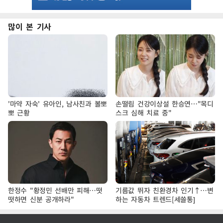
많이 본 기사
'마약 자숙' 유아인, 남사친과 볼뽀
손떨림 건강이상설 한승연…"목디
뽀 근황
스크 심해 치료 중"
한정수 "황정민 선배만 피해…떳
기름값 뛰자 친환경차 인기↑…변
떳하면 신분 공개하라"
하는 자동차 트렌드[세쓸통]