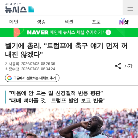
메인
랭킹
섹션
포토
벨기에 총리, "트럼프에 축구 얘기 먼저 꺼
내진 않겠다"
기사등록
2026/07/08 08:26:36
가
가
최종수정
2026/07/08 08:34:24
구글에서 선호하는 매체로 추가
"마음에 안 드는 일 신경질적 반응 평판"
"패배 뼈아플 것…트럼프 발언 보고 반응"