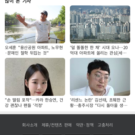
많이 본 기사
오세훈 "용산공원 아파트, 노무현
'덜 똘똘한 한 채' 시대 오나…20
·문재인 철학 뒤집는 것"
억대 아파트에 쏠리는 관심[세제
개편, 그 이후②]
"손 떨림 포착"…카라 한승연, 건
'리센느 논란' 김선태, 초췌한 근
강 괜찮나 팬들 '걱정'
황…충주시장 "다시 돌아올 생
각?"
회사소개
제휴/컨텐츠 판매
약관·정책
고충처리