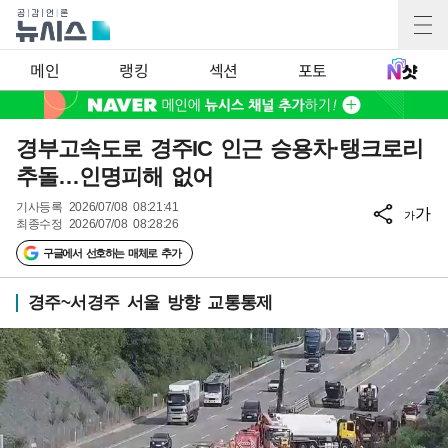
메인
랭킹
섹션
포토
경부고속도로 경주IC 인근 승용차·탱크로리
추돌…인명피해 없어
기사등록
2026/07/08 08:21:41
가
가
최종수정
2026/07/08 08:28:26
구글에서 선호하는 매체로 추가
경주~서경주 서울 방향 교통통제