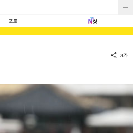
포토
가
가