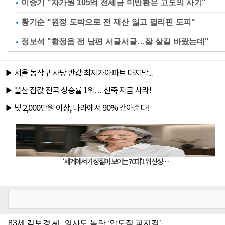
이승기 "차가원 105억 전세금 미반환은 고도의 사기"
황기순 "원정 도박으로 전 재산 잃고 필리핀 도피"
정보석 "황정음 전 남편 서글서글…잘 살길 바랐는데"