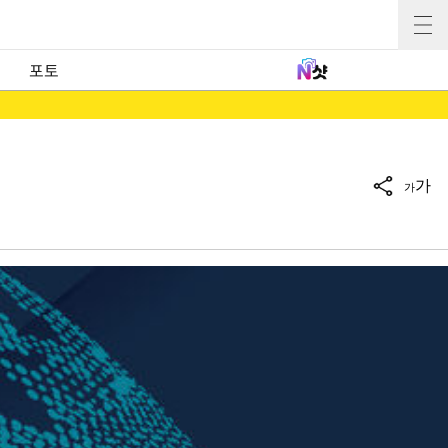
포토
가
가