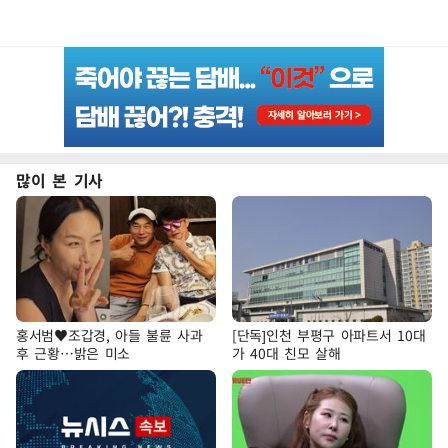
많이 본 기사
홍서범♥조갑경, 아들 불륜 사과
[단독]인천 부평구 아파트서 10대
후 근황…밝은 미소
가 40대 친모 살해