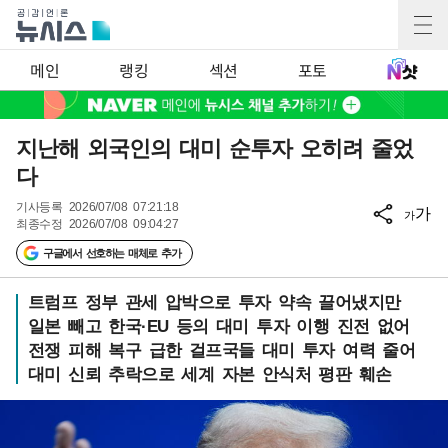
메인
랭킹
섹션
포토
지난해 외국인의 대미 순투자 오히려 줄었
다
기사등록
2026/07/08 07:21:18
가
가
최종수정
2026/07/08 09:04:27
구글에서 선호하는 매체로 추가
트럼프 정부 관세 압박으로 투자 약속 끌어냈지만
일본 빼고 한국·EU 등의 대미 투자 이행 진전 없어
전쟁 피해 복구 급한 걸프국들 대미 투자 여력 줄어
대미 신뢰 추락으로 세계 자본 안식처 평판 훼손