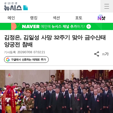
메인
랭킹
섹션
포토
김정은, 김일성 사망 32주기 맞아 금수산태
양궁전 참배
기사등록
2026/07/08 07:02:21
가
가
구글에서 선호하는 매체로 추가