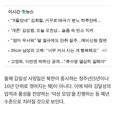
이시간
핫
뉴스
"X돌았네" 김희철, 거꾸로 태극기 분노 하루만에…
'개콘' 김성원, 오늘 모친상…슬픔 속 빈소 지켜
"엄마 무서워" 딸 절규에도 만취 질주…예비신랑 참변
고영욱, 이번엔 박하선 공격…"류수영 열심히 일해야"
올해 김일성 사망일은 북한이 중시하는 정주년(5년이나
10년 단위로 꺾어지는 해)이 아니다. 이에 따라 김일성의
업적과 품성을 찬양하는 '덕성 모임'을 진행하는 등 예년
수준으로 치러질 것으로 보인다.