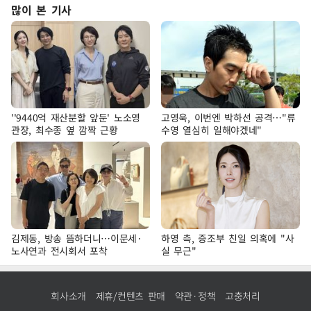
많이 본 기사
''9440억 재산분할 앞둔' 노소영
고영욱, 이번엔 박하선 공격…"류
관장, 최수종 옆 깜짝 근황
수영 열심히 일해야겠네"
김제동, 방송 뜸하더니…이문세·
하영 측, 증조부 친일 의혹에 "사
노사연과 전시회서 포착
실 무근"
회사소개
제휴/컨텐츠 판매
약관·정책
고충처리