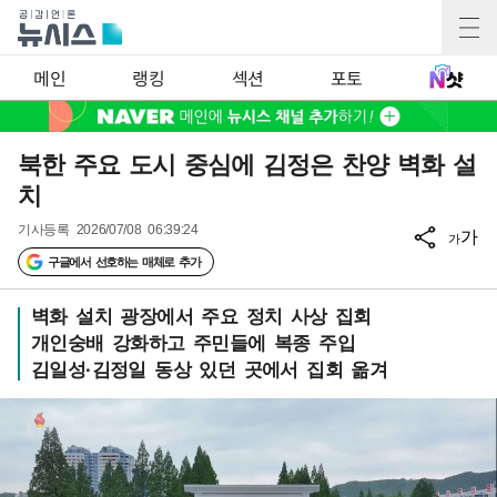
메인
랭킹
섹션
포토
북한 주요 도시 중심에 김정은 찬양 벽화 설
치
기사등록
2026/07/08 06:39:24
가
가
구글에서 선호하는 매체로 추가
벽화 설치 광장에서 주요 정치 사상 집회
개인숭배 강화하고 주민들에 복종 주입
김일성·김정일 동상 있던 곳에서 집회 옮겨