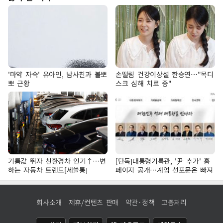
'마약 자숙' 유아인, 남사친과 볼뽀
손떨림 건강이상설 한승연…"목디
뽀 근황
스크 심해 치료 중"
기름값 뛰자 친환경차 인기↑…변
[단독]대통령기록관, '尹 추가' 홈
하는 자동차 트렌드[세쓸통]
페이지 공개…계엄 선포문은 빠져
회사소개
제휴/컨텐츠 판매
약관·정책
고충처리