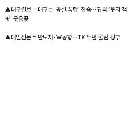
▲대구일보 = 대구는 '공실 폭탄' 한숨…경북 '투자 잭
팟' 웃음꽃
▲매일신문 = 반도체·軍공항…TK 두번 울린 정부