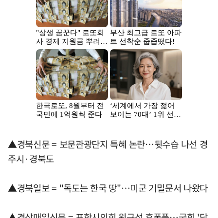
▲경북신문 = 보문관광단지 특혜 논란…뒷수습 나선 경
주시·경북도
▲경북일보 = "독도는 한국 땅"…미군 기밀문서 나왔다
▲경상매일신문 = 포항시의회 원구성 후폭풍…국힘 '당