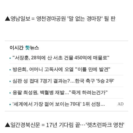
▲영남일보 = 영천경마공원 '말 없는 경마장' 될 판
이시간
핫
뉴스
"서장훈, 28억에 산 서초 건물 450억에 매물로"
방은희, 어머니 고독사에 오열 "이틀 만에 발견"
심판 성 접대 7경기 결과는?…한국 축구 '5승 2무'
응팔 최성원, 백혈병 재발…"죽게 하려는건가"
▲일간경북신문 = 17년 기다림 끝…'렛츠런파크 영천'