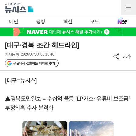
메인
랭킹
섹션
포토
[대구·경북 조간 헤드라인]
기사등록
2026/07/08 06:18:46
가
가
구글에서 선호하는 매체로 추가
[대구=뉴시스]
▲경북도민일보 = 수십억 울릉 'LP가스·유류비 보조금'
부정의혹 수사 본격화