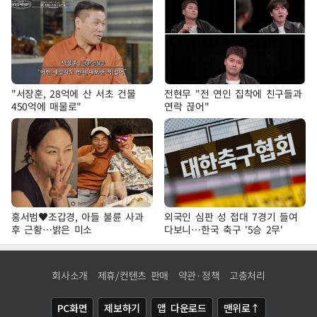
"서장훈, 28억에 산 서초 건물
전현무 "전 연인 집착에 친구들과
450억에 매물로"
연락 끊어"
홍서범♥조갑경, 아들 불륜 사과
외국인 심판 성 접대 7경기 들여
후 근황…밝은 미소
다보니…한국 축구 '5승 2무'
회사소개
제휴/컨텐츠 판매
약관·정책
고충처리
PC화면
제보하기
앱 다운로드
맨위로↑