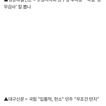
무감사' 칼 뽑나
▲대구신문 = 국힘 "입틀막, 헌소" 민주 "무조건 딴지"