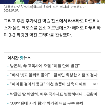
[애틀랜타=AP/뉴시스]월드컵 8강에 오른 메시의 아르헨티나.
2026.07.07.
그리고 후반 추가시간 역습 찬스에서 라우타로 마르티네
스가 올린 크로스를 엔소 페르난데스가 헤더로 마무리하
며 3-2 짜릿한 역전 드라마를 완성했다.
이시간
핫
뉴스
방은희, 母 고독사에 오열 "이틀 만에 발견"
"바지 벗고 앞뒤로 돌아"…탈북민 회상한 기쁨조 검사
박찬민 딸 박민하, 배우·국가대표 병행하더니…근황이
'300억원대 사기 혐의' 차가원 대표 구속 송치