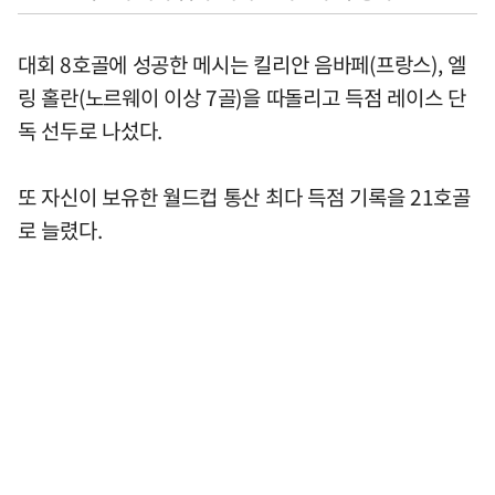
대회 8호골에 성공한 메시는 킬리안 음바페(프랑스), 엘
링 홀란(노르웨이 이상 7골)을 따돌리고 득점 레이스 단
독 선두로 나섰다.
또 자신이 보유한 월드컵 통산 최다 득점 기록을 21호골
로 늘렸다.