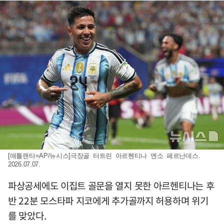
[애틀랜타=AP/뉴시스]극장골 터트린 아르헨티나 엔소 페르난데스.
2026.07.07.
파상공세에도 이집트 골문을 열지 못한 아르헨티나는 후
반 22분 모스타파 지코에게 추가골까지 허용하며 위기
를 맞았다.