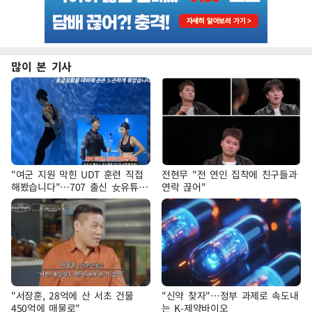
많이 본 기사
"여군 지원 막힌 UDT 훈련 직접
전현무 "전 연인 집착에 친구들과
해봤습니다"…707 출신 女유튜버
연락 끊어"
'완벽 소화'
"서장훈, 28억에 산 서초 건물
"신약 찾자"…정부 과제로 속도내
450억에 매물로"
는 K-제약바이오