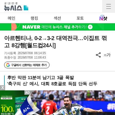
메인
랭킹
섹션
포토
아르헨티나, 0-2→3-2 대역전극…이집트 꺾
고 8강행[월드컵24시]
기사등록
2026/07/08 06:14:35
가
가
최종수정
2026/07/08 11:06:43
구글에서 선호하는 매체로 추가
후반 막판 11분여 남기고 3골 폭발
'축구의 신' 메시, 대회 8호골로 득점 단독 선두
X