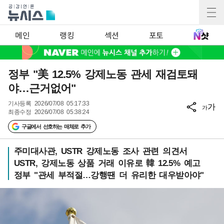
메인
랭킹
섹션
포토
정부 "美 12.5% 강제노동 관세 재검토돼
야…근거없어"
기사등록
2026/07/08 05:17:33
가
가
최종수정
2026/07/08 05:38:24
구글에서 선호하는 매체로 추가
주미대사관, USTR 강제노동 조사 관련 의견서
USTR, 강제노동 상품 거래 이유로 韓 12.5% 예고
정부 "관세 부적절…강행땐 더 유리한 대우받아야"