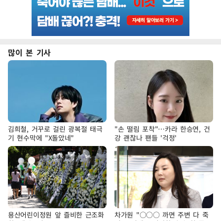
많이 본 기사
김희철, 거꾸로 걸린 광복절 태극
"손 떨림 포착"…카라 한승연, 건
기 현수막에 "X돌았네"
강 괜찮나 팬들 '걱정'
용산어린이정원 앞 즐비한 근조화
차가원 "○○○ 까면 주변 다 죽