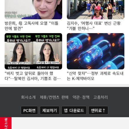
방은희, 母 고독사에 오열 "이틀
김지수, '여행사 대표' 변신 근황
만에 발견"
"가볼 만하니…"
"바지 벗고 앞뒤로 돌아야 했
"신약 찾자"…정부 과제로 속도내
다"…탈북민 김서아, 기쁨조 검사
는 K-제약바이오
수치심 회상
회사소개
제휴/컨텐츠 판매
약관·정책
고충처리
PC화면
제보하기
앱 다운로드
맨위로↑
광
COPYRIGHTⓒ
NEWSIS
ALL RIGHTS RESERVED.
고
삭