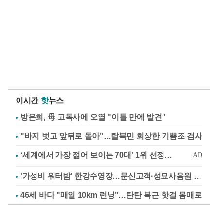
이시간
핫
뉴스
방은희, 母 고독사에 오열 "이틀 만에 발견"
"바지 벗고 앞뒤로 돌아"…탈북민 회상한 기쁨조 검사
'가성비 워터밤' 한강수영장…문신고객·성묘사음원 민원
46세 바다 "매일 10km 런닝"…탄탄 복근 핫걸 몸매로