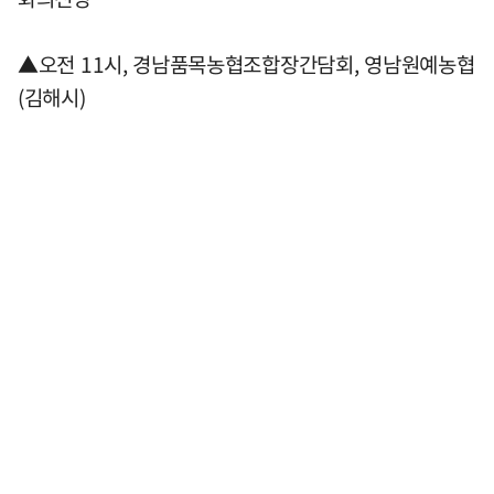
▲오전 11시, 경남품목농협조합장간담회, 영남원예농협
(김해시)