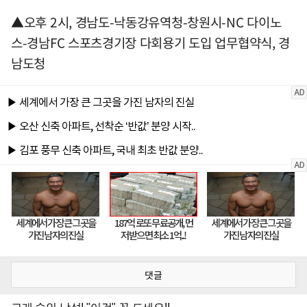
▲오후 2시, 경남도-낙동강유역청-창원시-NC 다이노
스-경남FC 스포츠경기장 다회용기 도입 업무협약식, 경
남도청
댓글