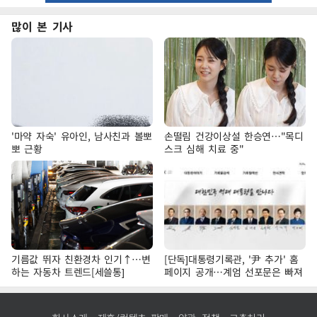
많이 본 기사
'마약 자숙' 유아인, 남사친과 볼뽀
손떨림 건강이상설 한승연…"목디
뽀 근황
스크 심해 치료 중"
기름값 뛰자 친환경차 인기↑…변
[단독]대통령기록관, '尹 추가' 홈
하는 자동차 트렌드[세쓸통]
페이지 공개…계엄 선포문은 빠져