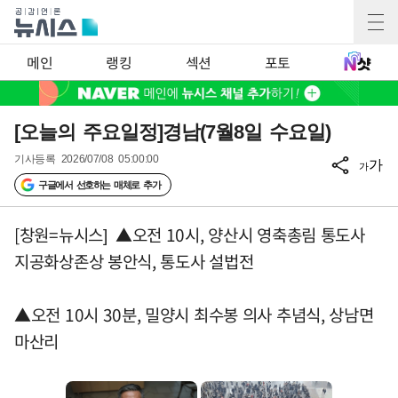
메인
랭킹
섹션
포토
[오늘의 주요일정]경남(7월8일 수요일)
기사등록
2026/07/08 05:00:00
가
가
구글에서 선호하는 매체로 추가
[창원=뉴시스] ▲오전 10시, 양산시 영축총림 통도사
지공화상존상 봉안식, 통도사 설법전
▲오전 10시 30분, 밀양시 최수봉 의사 추념식, 상남면
마산리