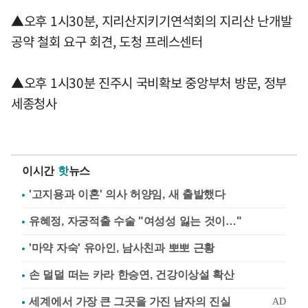
▲오후 1시30분, 지리산지키기연석회의 지리산 난개발
공약 철회 요구 회견, 도청 프레스센터
▲오후 1시30분 진주시 국비확보 중앙부처 방문, 정부
세종청사
이시간
핫
뉴스
'고지용과 이혼' 의사 허양임, 새 출발했다
유혜정, 자궁적출 수술 "여성성 잃는 것이…"
'마약 자숙' 유아인, 남사친과 뽀뽀 근황
손 덜덜 떠는 카라 한승연, 건강이상설 확산