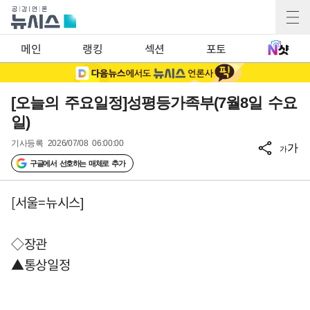
메인
랭킹
섹션
포토
[오늘의 주요일정]성평등가족부(7월8일 수요
일)
기사등록
2026/07/08 06:00:00
가
가
구글에서 선호하는 매체로 추가
[서울=뉴시스]
◇장관
▲통상일정