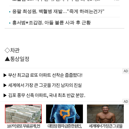
응팔 최성원, 백혈병 재발…"죽게 하려는건가"
홍서범♥조갑경, 아들 불륜 사과 후 근황
◇차관
▲통상일정