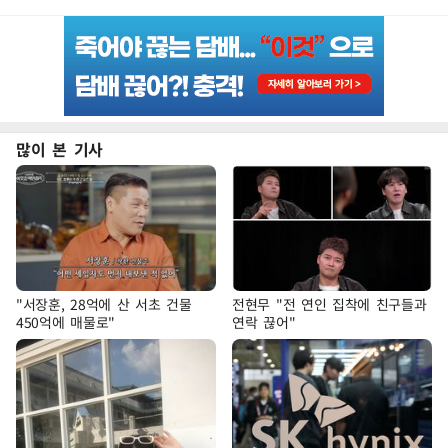
많이 본 기사
"서장훈, 28억에 산 서초 건물
전현무 "전 연인 집착에 친구들과
450억에 매물로"
연락 끊어"