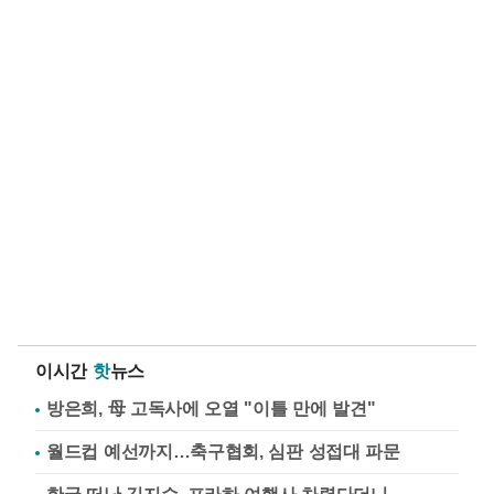
이시간
핫
뉴스
방은희, 母 고독사에 오열 "이틀 만에 발견"
월드컵 예선까지…축구협회, 심판 성접대 파문