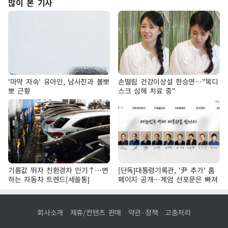
많이 본 기사
'마약 자숙' 유아인, 남사친과 볼뽀
손떨림 건강이상설 한승연…"목디
뽀 근황
스크 심해 치료 중"
기름값 뛰자 친환경차 인기↑…변
[단독]대통령기록관, '尹 추가' 홈
하는 자동차 트렌드[세쓸통]
페이지 공개…계엄 선포문은 빠져
회사소개
제휴/컨텐츠 판매
약관·정책
고충처리