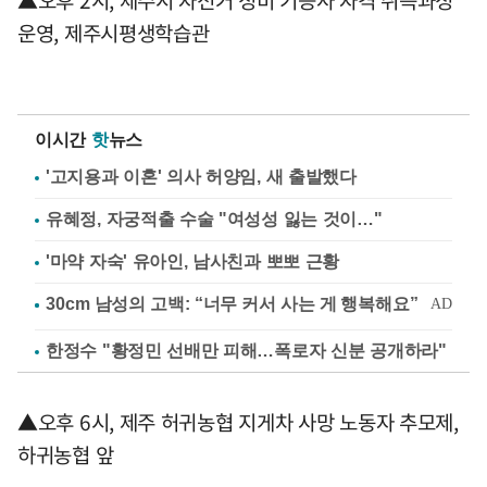
▲오후 2시, 제주시 자전거 정비 기능사 자격 취득과정
운영, 제주시평생학습관
이시간
핫
뉴스
'고지용과 이혼' 의사 허양임, 새 출발했다
유혜정, 자궁적출 수술 "여성성 잃는 것이…"
'마약 자숙' 유아인, 남사친과 뽀뽀 근황
한정수 "황정민 선배만 피해…폭로자 신분 공개하라"
▲오후 6시, 제주 허귀농협 지게차 사망 노동자 추모제,
하귀농협 앞