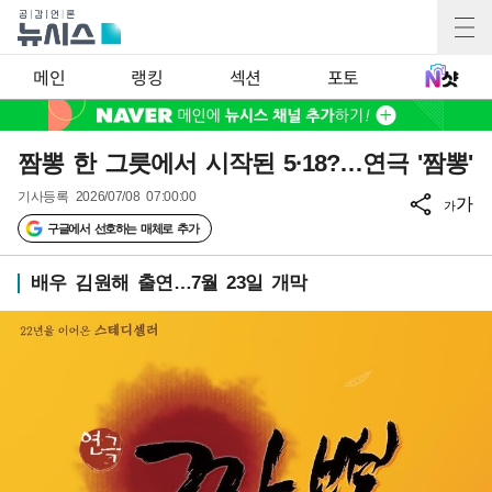
메인
랭킹
섹션
포토
짬뽕 한 그릇에서 시작된 5·18?…연극 '짬뽕'
기사등록
2026/07/08 07:00:00
가
가
구글에서 선호하는 매체로 추가
배우 김원해 출연…7월 23일 개막