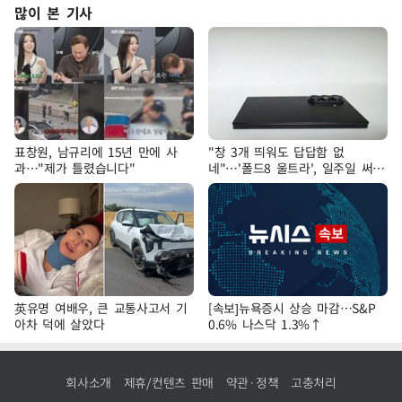
많이 본 기사
표창원, 남규리에 15년 만에 사
"창 3개 띄워도 답답함 없
과…"제가 틀렸습니다"
네"…'폴드8 울트라', 일주일 써보
니
英유명 여배우, 큰 교통사고서 기
[속보]뉴욕증시 상승 마감…S&P
아차 덕에 살았다
0.6% 나스닥 1.3%↑
회사소개
제휴/컨텐츠 판매
약관·정책
고충처리