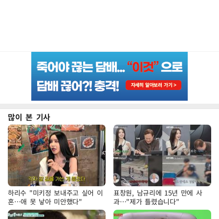
많이 본 기사
하리수 "미키정 보내주고 싶어 이
표창원, 남규리에 15년 만에 사
혼…애 못 낳아 미안했다"
과…"제가 틀렸습니다"