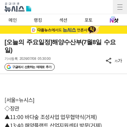
메인
랭킹
섹션
포토
[오늘의 주요일정]해양수산부(7월8일 수요
일)
기사등록
2026/07/08 05:30:00
가
가
구글에서 선호하는 매체로 추가
[서울=뉴시스]
◇장관
▲11:00 바다숲 조성사업 업무협약식(거제)
▲13:40 해양플랜트 산업지원센터 방문(거제)