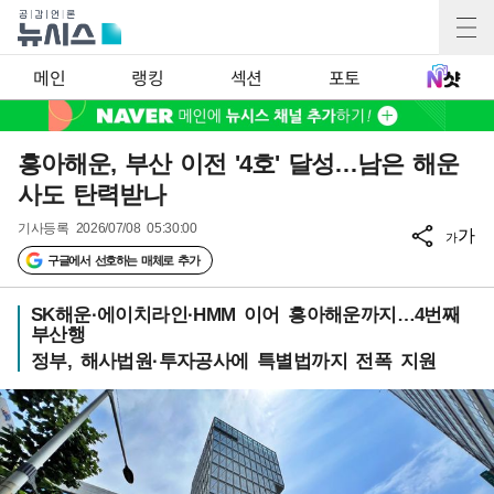
메인
랭킹
섹션
포토
흥아해운, 부산 이전 '4호' 달성…남은 해운
사도 탄력받나
기사등록
2026/07/08 05:30:00
가
가
구글에서 선호하는 매체로 추가
SK해운·에이치라인·HMM 이어 흥아해운까지…4번째
부산행
정부, 해사법원·투자공사에 특별법까지 전폭 지원