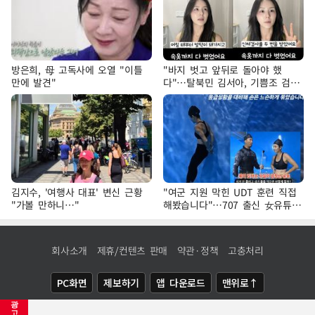
방은희, 母 고독사에 오열 "이틀
"바지 벗고 앞뒤로 돌아야 했
만에 발견"
다"…탈북민 김서아, 기쁨조 검사
수치심 회상
김지수, '여행사 대표' 변신 근황
"여군 지원 막힌 UDT 훈련 직접
"가볼 만하니…"
해봤습니다"…707 출신 女유튜버
'완벽 소화'
회사소개
제휴/컨텐츠 판매
약관·정책
고충처리
PC화면
제보하기
앱 다운로드
맨위로↑
광
COPYRIGHTⓒ
NEWSIS
ALL RIGHTS RESERVED.
고