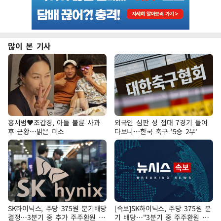
많이 본 기사
홍서범♥조갑경, 아들 불륜 사과
외국인 심판 성 접대 7경기 들여
후 근황…밝은 미소
다보니…한국 축구 '5승 2무'
SK하이닉스, 주당 375원 분기배당
[속보]SK하이닉스, 주당 375원 분
결정…3분기 중 추가 주주환원 발
기 배당…"3분기 중 주주환원 방