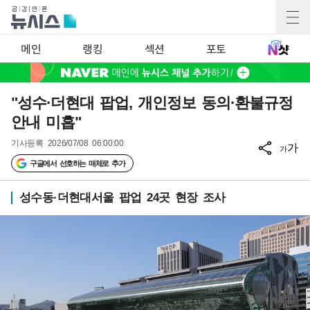
메인
랭킹
섹션
포토
"성수·더현대 팝업, 개인정보 동의·환불규정
안내 미흡"
기사등록
2026/07/08 06:00:00
가
가
구글에서 선호하는 매체로 추가
성수동·더현대서울 팝업 24곳 현장 조사