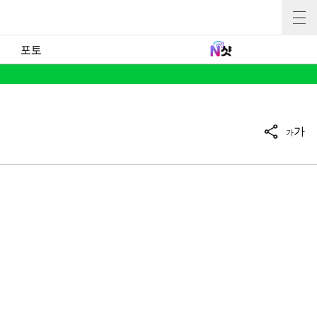
포토
가
가