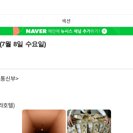
섹션
7월 8일 수요일)
보통신부>
라호텔)