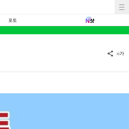
포토
가
가