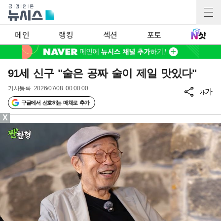
메인
랭킹
섹션
포토
91세 신구 "술은 공짜 술이 제일 맛있다"
기사등록
2026/07/08 00:00:00
가
가
구글에서 선호하는 매체로 추가
X