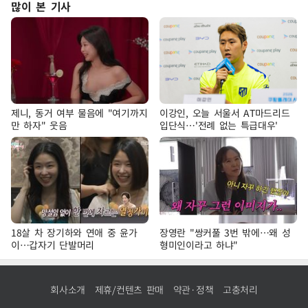
많이 본 기사
제니, 동거 여부 물음에 "여기까지
이강인, 오늘 서울서 AT마드리드
만 하자" 웃음
입단식…'전례 없는 특급대우'
18살 차 장기하와 연애 중 윤가
장영란 "쌍커풀 3번 밖에…왜 성
이…갑자기 단발머리
형미인이라고 하냐"
회사소개
제휴/컨텐츠 판매
약관·정책
고충처리