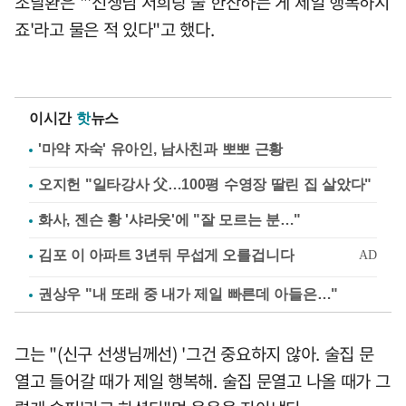
조달환은 "'선생님 저희랑 술 한잔하는 게 제일 행복하시
죠'라고 물은 적 있다"고 했다.
이시간
핫
뉴스
'마약 자숙' 유아인, 남사친과 뽀뽀 근황
오지헌 "일타강사 父…100평 수영장 딸린 집 살았다"
화사, 젠슨 황 '샤라웃'에 "잘 모르는 분…"
권상우 "내 또래 중 내가 제일 빠른데 아들은…"
그는 "(신구 선생님께선) '그건 중요하지 않아. 술집 문
열고 들어갈 때가 제일 행복해. 술집 문열고 나올 때가 그