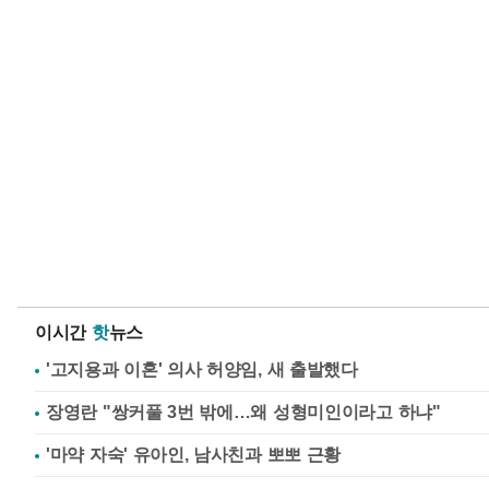
이시간
핫
뉴스
'고지용과 이혼' 의사 허양임, 새 출발했다
장영란 "쌍커풀 3번 밖에…왜 성형미인이라고 하냐"
'마약 자숙' 유아인, 남사친과 뽀뽀 근황