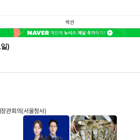
섹션
일)
계장관회의(서울청사)