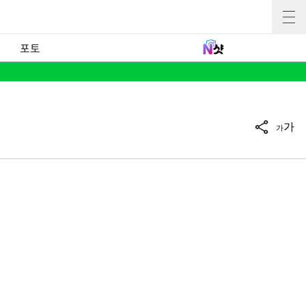
포토
가
가