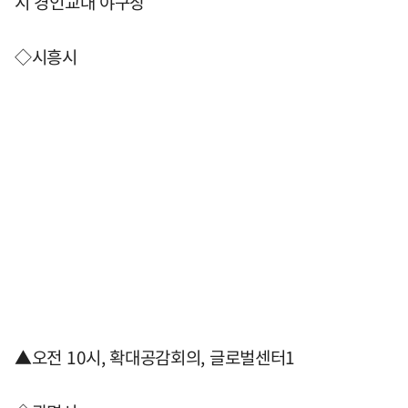
시 경인교대 야구장
◇시흥시
▲오전 10시, 확대공감회의, 글로벌센터1