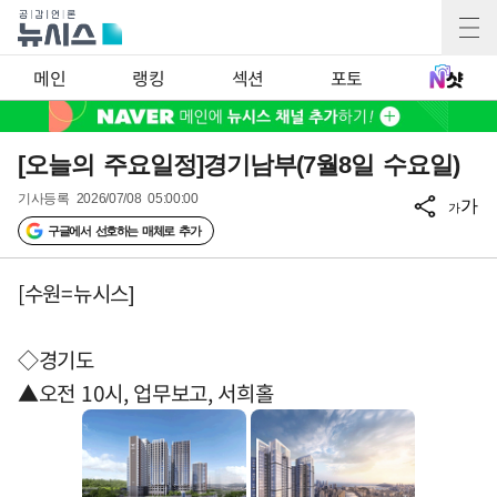
메인
랭킹
섹션
포토
[오늘의 주요일정]경기남부(7월8일 수요일)
기사등록
2026/07/08 05:00:00
가
가
구글에서 선호하는 매체로 추가
[수원=뉴시스]
◇경기도
▲오전 10시, 업무보고, 서희홀