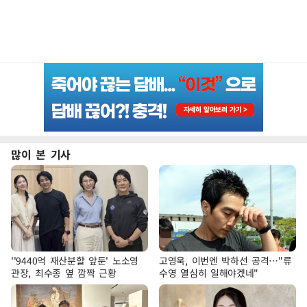
많이 본 기사
''9440억 재산분할 앞둔' 노소영
고영욱, 이번엔 박하선 공격…"류
관장, 최수종 옆 깜짝 근황
수영 열심히 일해야겠네"