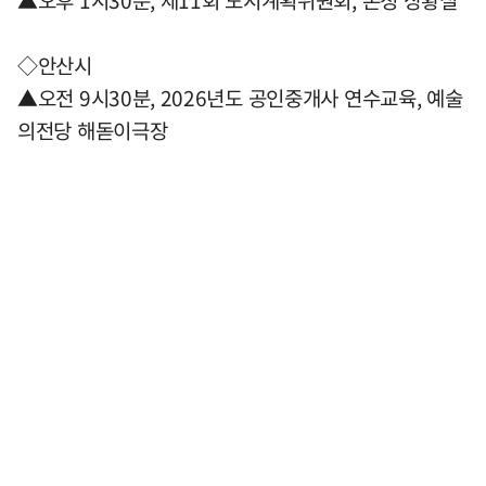
▲오후 1시30분, 제11회 도시계획위원회, 본청 상황실
◇안산시
▲오전 9시30분, 2026년도 공인중개사 연수교육, 예술
의전당 해돋이극장